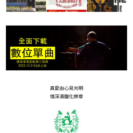
真愛由心見光明
情深滿腹化樂章