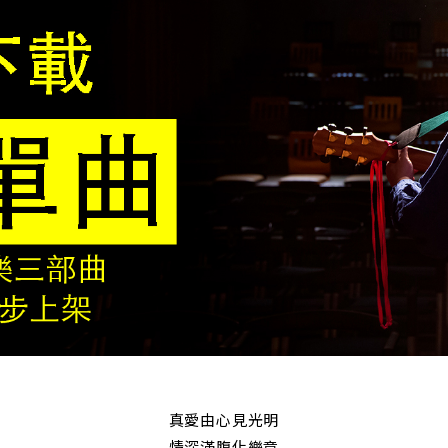
真愛由心見光明
情深滿腹化樂章