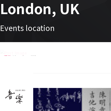
London, UK
Events location
週五
London, UK
07/08
HOUSE VIBES
DJ Troon
/
Noisa
/
Vibeman