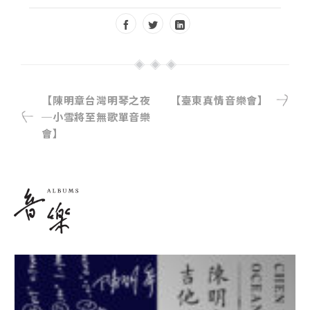
【陳明章台灣明琴之夜
【臺東真情音樂會】
─小雪將至無歌單音樂
會】