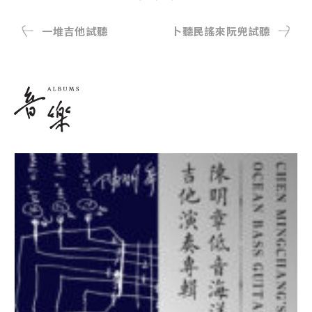
一堆吉他試聽
卜聽民謠來阮兜試聽