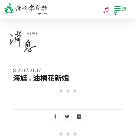
選
單
2017.01.17
海尪 . 油桐花新娘