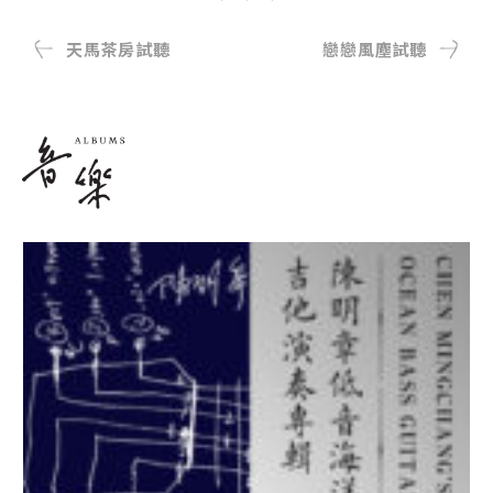
天馬茶房試聽
戀戀風塵試聽