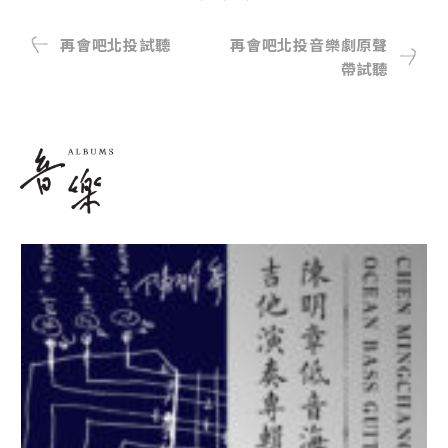
再會吧北投試聽
再會吧北投音樂劇原聲
帶試聽