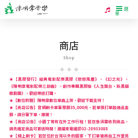
選
單
商店
Shop
★【黑膠發行】經典電影配樂黑膠《戀戀風塵》、《幻之光》、
《陳明章電影配樂三部曲》，創作專輯黑膠版《人生舞台・新黑貓
歌劇團》，歡迎樂迷訂購。
★【數位聆聽】陳明章數位單曲上架，歡迎下載支持！
★【商店公告】官網刷卡單筆限額35,000元，若單張訂單超過此金
額，請分筆下單，謝謝！
★【商店公告】小園丁常有在外工作行程！若您急須需收到商品，
請先確定商品可寄送時間！建議來電確認02-28933088
★【線上刷卡】若您位於台灣以外的國家，下訂單後將由工作室另