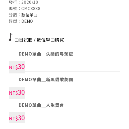
單
發行：2020/10
編號：
CMC8888
曲
分類：
數位單曲
數
類型：
DEMO
量
曲目試聽 / 數位單曲購買
DEMO單曲＿失戀的弓蕉皮
30
NT$
DEMO單曲＿新黑貓歌劇團
30
NT$
DEMO單曲＿人生舞台
30
NT$