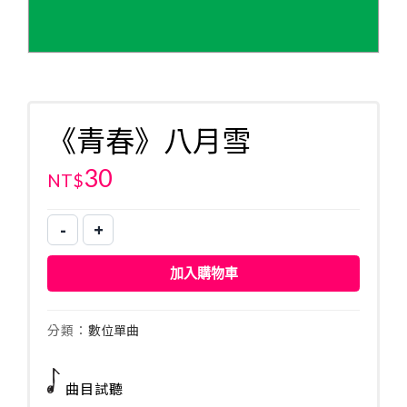
《青春》八月雪
30
NT$
-
+
《青
春》
加入購物車
八
月
雪
分類：
數位單曲
數
量
曲目試聽