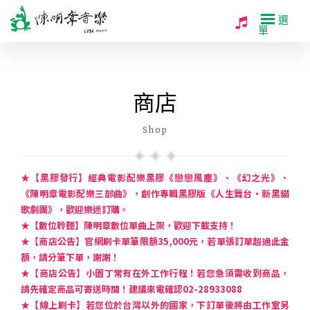
選
單
商店
Shop
★【黑膠發行】經典電影配樂黑膠《戀戀風塵》、《幻之光》、
《陳明章電影配樂三部曲》，創作專輯黑膠版《人生舞台・新黑貓
歌劇團》，歡迎樂迷訂購。
★【數位聆聽】陳明章數位單曲上架，歡迎下載支持！
★【商店公告】官網刷卡單筆限額35,000元，若單張訂單超過此金
額，請分筆下單，謝謝！
★【商店公告】小園丁常有在外工作行程！若您急須需收到商品，
請先確定商品可寄送時間！建議來電確認02-28933088
★【線上刷卡】若您位於台灣以外的國家，下訂單後將由工作室另