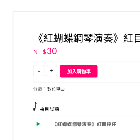
《紅蝴蝶鋼琴演奏》紅
30
NT$
-
+
加入購物車
《紅
蝴
蝶
分類：
數位單曲
鋼
琴
演
曲目試聽
奏》
紅
《紅蝴蝶鋼琴演奏》紅目達仔
目
達