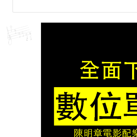
仔
數
量