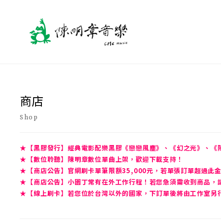
商店
Shop
★【黑膠發行】經典電影配樂黑膠《戀戀風塵》、《幻之光》、《
★【數位聆聽】陳明章數位單曲上架，歡迎下載支持！
★【商店公告】官網刷卡單筆限額35,000元，若單張訂單超過此
★【商店公告】小園丁常有在外工作行程！若您急須需收到商品，請先
★【線上刷卡】若您位於台灣以外的國家，下訂單後將由工作室另