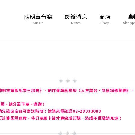
陳明章音樂
最新消息
商店
購
Music
News
Shop
Shopp
陳明章電影配樂三部曲》，創作專輯黑膠版《人生舞台・新黑貓歌劇團》，
金額，請分筆下單，謝謝！
確定商品可寄送時間！建議來電確認02-28933088
行計算國際運費，待訂單刷卡後才算完成訂購，造成不便敬請見諒！