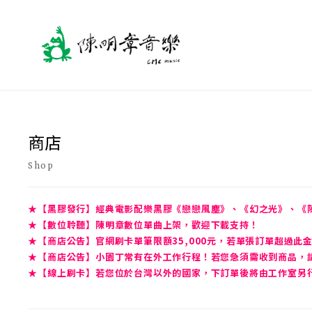
商店
Shop
★【黑膠發行】經典電影配樂黑膠《戀戀風塵》、《幻之光》、《
★【數位聆聽】陳明章數位單曲上架，歡迎下載支持！
★【商店公告】官網刷卡單筆限額35,000元，若單張訂單超過此
★【商店公告】小園丁常有在外工作行程！若您急須需收到商品，請先
★【線上刷卡】若您位於台灣以外的國家，下訂單後將由工作室另