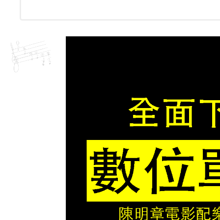
帶》
月
娘
浮
光
(鋼
琴
變
奏
版)
數
量