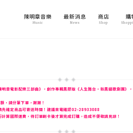
陳明章音樂
最新消息
商店
購
Music
News
Shop
Shopp
陳明章電影配樂三部曲》，創作專輯黑膠版《人生舞台・新黑貓歌劇團》，
金額，請分筆下單，謝謝！
確定商品可寄送時間！建議來電確認02-28933088
行計算國際運費，待訂單刷卡後才算完成訂購，造成不便敬請見諒！