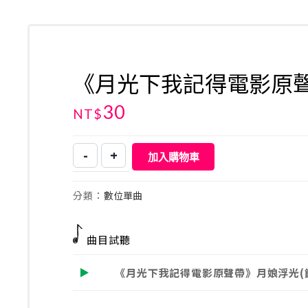
《月光下我記得電影原聲
30
NT$
-
+
加入購物車
《月
光
下
分類：
數位單曲
我
記
得
曲目試聽
電
影
《月光下我記得電影原聲帶》月娘浮光(
原
聲