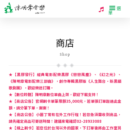
選
單
商店
Shop
★【黑膠發行】經典電影配樂黑膠《戀戀風塵》、《幻之光》、
《陳明章電影配樂三部曲》，創作專輯黑膠版《人生舞台・新黑貓
歌劇團》，歡迎樂迷訂購。
★【數位聆聽】陳明章數位單曲上架，歡迎下載支持！
★【商店公告】官網刷卡單筆限額35,000元，若單張訂單超過此金
額，請分筆下單，謝謝！
★【商店公告】小園丁常有在外工作行程！若您急須需收到商品，
請先確定商品可寄送時間！建議來電確認02-28933088
★【線上刷卡】若您位於台灣以外的國家，下訂單後將由工作室另