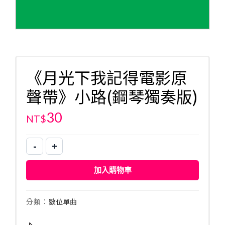
《月光下我記得電影原
聲帶》小路(鋼琴獨奏版)
30
NT$
-
+
《月
光
加入購物車
下
我
記
分類：
數位單曲
得
電