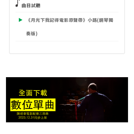
曲目試聽
影
原
《月光下我記得電影原聲帶》小路(鋼琴獨
聲
帶》
奏版)
小
路
(鋼
琴
獨
奏
版)
數
量