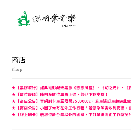
商店
Shop
★【黑膠發行】經典電影配樂黑膠《戀戀風塵》、《幻之光》、《
★【數位聆聽】陳明章數位單曲上架，歡迎下載支持！
★【商店公告】官網刷卡單筆限額35,000元，若單張訂單超過此
★【商店公告】小園丁常有在外工作行程！若您急須需收到商品，請先
★【線上刷卡】若您位於台灣以外的國家，下訂單後將由工作室另