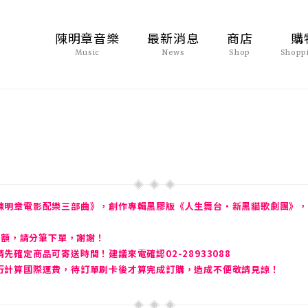
陳明章音樂
最新消息
商店
購
Music
News
Shop
Shopp
陳明章電影配樂三部曲》，創作專輯黑膠版《人生舞台・新黑貓歌劇團》，
金額，請分筆下單，謝謝！
確定商品可寄送時間！建議來電確認02-28933088
行計算國際運費，待訂單刷卡後才算完成訂購，造成不便敬請見諒！