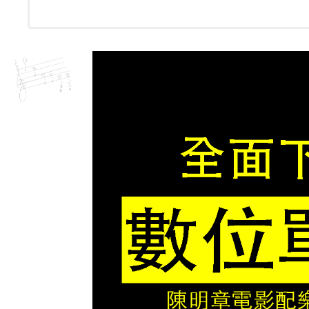
火
車
站
數
量