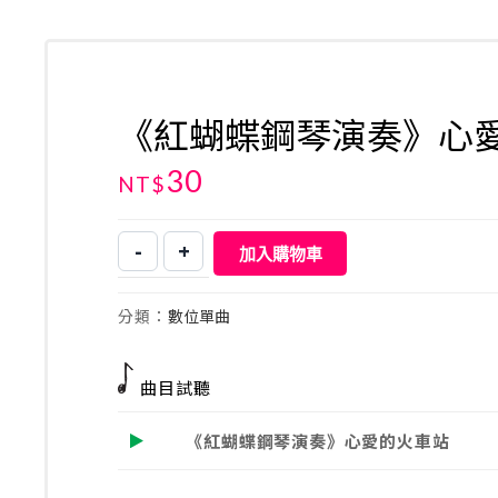
《紅蝴蝶鋼琴演奏》心
30
NT$
-
+
加入購物車
《紅
蝴
蝶
分類：
數位單曲
鋼
琴
演
曲目試聽
奏》
心
《紅蝴蝶鋼琴演奏》心愛的火車站
愛
的