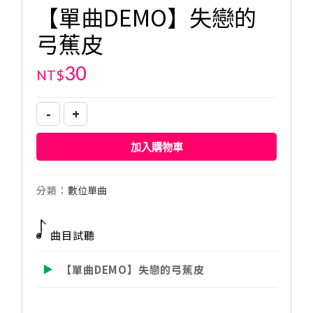
【單曲DEMO】失戀的
弓蕉皮
30
NT$
-
+
【單
曲
加入購物車
DEMO】
失
戀
分類：
數位單曲
的
弓
曲目試聽
蕉
皮
【單曲DEMO】失戀的弓蕉皮
數
量