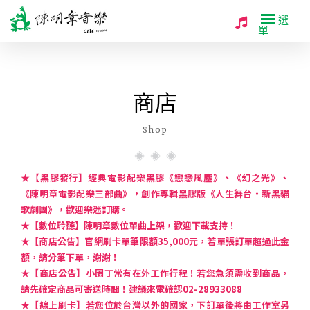
選
單
商店
Shop
★【黑膠發行】經典電影配樂黑膠《戀戀風塵》、《幻之光》、
《陳明章電影配樂三部曲》，創作專輯黑膠版《人生舞台・新黑貓
歌劇團》，歡迎樂迷訂購。
★【數位聆聽】陳明章數位單曲上架，歡迎下載支持！
★【商店公告】官網刷卡單筆限額35,000元，若單張訂單超過此金
額，請分筆下單，謝謝！
★【商店公告】小園丁常有在外工作行程！若您急須需收到商品，
請先確定商品可寄送時間！建議來電確認02-28933088
★【線上刷卡】若您位於台灣以外的國家，下訂單後將由工作室另