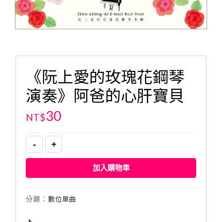
《阮上愛的玫瑰花鋼琴
演奏》阿爸的心肝寶貝
30
NT$
-
+
《阮
上
加入購物車
愛
的
玫
分類：
數位單曲
瑰
花