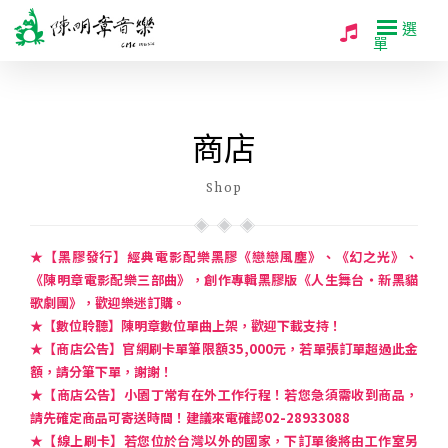
選
單
商店
Shop
★【黑膠發行】經典電影配樂黑膠《戀戀風塵》、《幻之光》、
《陳明章電影配樂三部曲》，創作專輯黑膠版《人生舞台・新黑貓
歌劇團》，歡迎樂迷訂購。
★【數位聆聽】陳明章數位單曲上架，歡迎下載支持！
★【商店公告】官網刷卡單筆限額35,000元，若單張訂單超過此金
額，請分筆下單，謝謝！
★【商店公告】小園丁常有在外工作行程！若您急須需收到商品，
請先確定商品可寄送時間！建議來電確認02-28933088
★【線上刷卡】若您位於台灣以外的國家，下訂單後將由工作室另