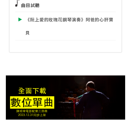
曲目試聽
鋼
琴
《阮上愛的玫瑰花鋼琴演奏》阿爸的心肝寶
演
奏》
貝
阿
爸
的
心
肝
寶
貝
數
量