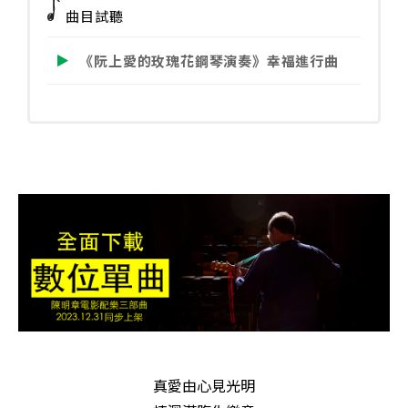
曲目試聽
鋼
琴
《阮上愛的玫瑰花鋼琴演奏》幸福進行曲
演
奏》
幸
福
進
行
曲
數
量
真愛由心見光明