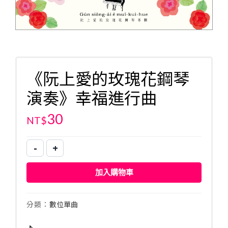
《阮上愛的玫瑰花鋼琴
演奏》幸福進行曲
30
NT$
-
+
《阮
上
加入購物車
愛
的
玫
分類：
數位單曲
瑰
花