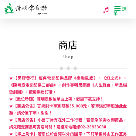
選
單
商店
Shop
★【黑膠發行】經典電影配樂黑膠《戀戀風塵》、《幻之光》、
《陳明章電影配樂三部曲》，創作專輯黑膠版《人生舞台・新黑貓
歌劇團》，歡迎樂迷訂購。
★【數位聆聽】陳明章數位單曲上架，歡迎下載支持！
★【商店公告】官網刷卡單筆限額35,000元，若單張訂單超過此金
額，請分筆下單，謝謝！
★【商店公告】小園丁常有在外工作行程！若您急須需收到商品，
請先確定商品可寄送時間！建議來電確認02-28933088
★【線上刷卡】若您位於台灣以外的國家，下訂單後將由工作室另