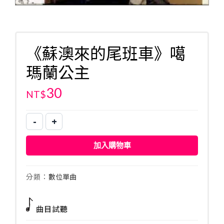
《蘇澳來的尾班車》噶
瑪蘭公主
30
NT$
-
+
《蘇
澳
加入購物車
來
的
尾
分類：
數位單曲
班
車》
曲目試聽
噶
瑪