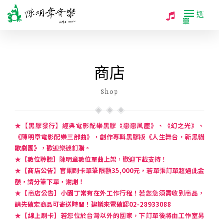
選
單
商店
Shop
★【黑膠發行】經典電影配樂黑膠《戀戀風塵》、《幻之光》、
《陳明章電影配樂三部曲》，創作專輯黑膠版《人生舞台・新黑貓
歌劇團》，歡迎樂迷訂購。
★【數位聆聽】陳明章數位單曲上架，歡迎下載支持！
★【商店公告】官網刷卡單筆限額35,000元，若單張訂單超過此金
額，請分筆下單，謝謝！
★【商店公告】小園丁常有在外工作行程！若您急須需收到商品，
請先確定商品可寄送時間！建議來電確認02-28933088
★【線上刷卡】若您位於台灣以外的國家，下訂單後將由工作室另