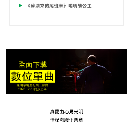
《蘇澳來的尾班車》噶瑪蘭公主
蘭
公
主
數
量
真愛由心見光明
情深滿腹化樂章