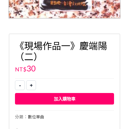
《現場作品一》慶端陽
（二）
30
NT$
-
+
《現
場
加入購物車
作
品
一》
分類：
數位單曲
慶