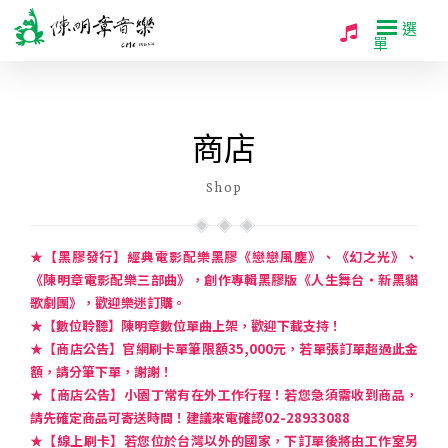
選
單
商店
Shop
★【黑膠發行】經典電影配樂黑膠《戀戀風塵》、《幻之光》、
《陳明章電影配樂三部曲》，創作專輯黑膠版《人生舞台・新黑貓
歌劇團》，歡迎樂迷訂購。
★【數位聆聽】陳明章數位單曲上架，歡迎下載支持！
★【商店公告】官網刷卡單筆限額35,000元，若單張訂單超過此金
額，請分筆下單，謝謝！
★【商店公告】小園丁常有在外工作行程！若您急須需收到商品，
請先確定商品可寄送時間！建議來電確認02-28933088
★【線上刷卡】若您位於台灣以外的國家，下訂單後將由工作室另