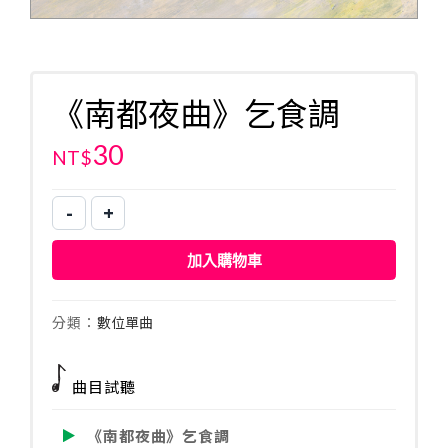
《南都夜曲》乞食調
30
NT$
-
+
《南
都
加入購物車
夜
曲》
乞
分類：
數位單曲
食
調
曲目試聽
數
量
《南都夜曲》乞食調