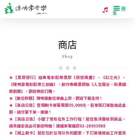
選
單
商店
Shop
★【黑膠發行】經典電影配樂黑膠《戀戀風塵》、《幻之光》、
《陳明章電影配樂三部曲》，創作專輯黑膠版《人生舞台・新黑貓
歌劇團》，歡迎樂迷訂購。
★【數位聆聽】陳明章數位單曲上架，歡迎下載支持！
★【商店公告】官網刷卡單筆限額35,000元，若單張訂單超過此金
額，請分筆下單，謝謝！
★【商店公告】小園丁常有在外工作行程！若您急須需收到商品，
請先確定商品可寄送時間！建議來電確認02-28933088
★【線上刷卡】若您位於台灣以外的國家，下訂單後將由工作室另