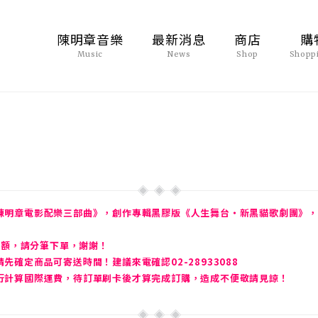
陳明章音樂
最新消息
商店
購
Music
News
Shop
Shopp
陳明章電影配樂三部曲》，創作專輯黑膠版《人生舞台・新黑貓歌劇團》，
金額，請分筆下單，謝謝！
確定商品可寄送時間！建議來電確認02-28933088
行計算國際運費，待訂單刷卡後才算完成訂購，造成不便敬請見諒！