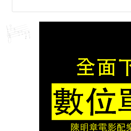
灣
數
量