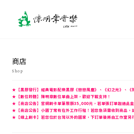
商店
Shop
★【黑膠發行】經典電影配樂黑膠《戀戀風塵》、《幻之光》、《
★【數位聆聽】陳明章數位單曲上架，歡迎下載支持！
★【商店公告】官網刷卡單筆限額35,000元，若單張訂單超過此
★【商店公告】小園丁常有在外工作行程！若您急須需收到商品，請先
★【線上刷卡】若您位於台灣以外的國家，下訂單後將由工作室另