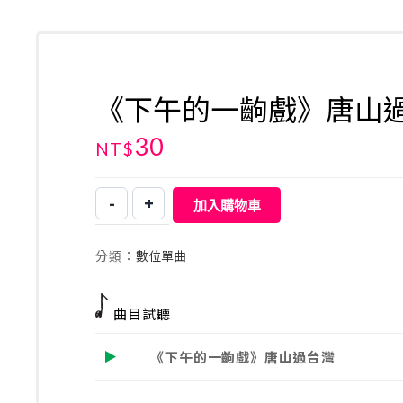
《下午的一齣戲》唐山
30
NT$
-
+
加入購物車
《下
午
的
分類：
數位單曲
一
齣
戲》
曲目試聽
唐
山
《下午的一齣戲》唐山過台灣
過
台