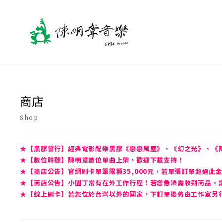
商店
Shop
★【黑膠發行】經典電影配樂黑膠《戀戀風塵》、《幻之光》、《
★【數位聆聽】陳明章數位單曲上架，歡迎下載支持！
★【商店公告】官網刷卡單筆限額35,000元，若單張訂單超過此
★【商店公告】小園丁常有在外工作行程！若您急須需收到商品，請先
★【線上刷卡】若您位於台灣以外的國家，下訂單後將由工作室另