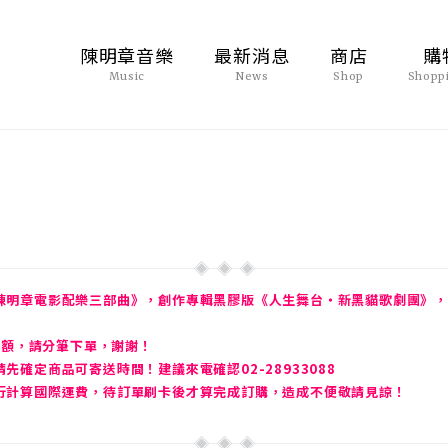
陳明章音樂
最新消息
商店
購
Music
News
Shop
Shopp
陳明章電影配樂三部曲》，創作專輯黑膠版《人生舞台・新黑貓歌劇團》，
金額，請分筆下單，謝謝！
確定商品可寄送時間！建議來電確認02-28933088
行計算國際運費，待訂單刷卡後才算完成訂購，造成不便敬請見諒！