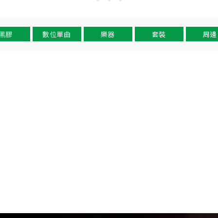
黑膠
數位單曲
樂器
套裝
周邊