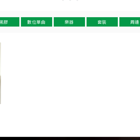
黑膠
數位單曲
樂器
套裝
周邊