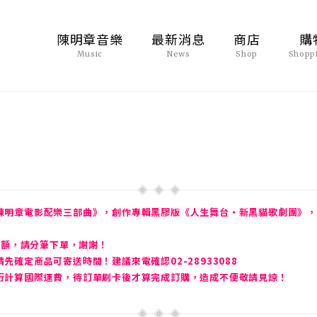
陳明章音樂
最新消息
商店
購
Music
News
Shop
Shopp
陳明章電影配樂三部曲》，創作專輯黑膠版《人生舞台・新黑貓歌劇團》，
金額，請分筆下單，謝謝！
確定商品可寄送時間！建議來電確認02-28933088
行計算國際運費，待訂單刷卡後才算完成訂購，造成不便敬請見諒！