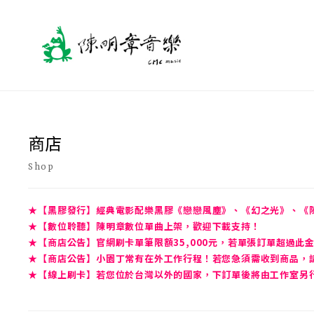
商店
Shop
★【黑膠發行】經典電影配樂黑膠《戀戀風塵》、《幻之光》、《
★【數位聆聽】陳明章數位單曲上架，歡迎下載支持！
★【商店公告】官網刷卡單筆限額35,000元，若單張訂單超過此
★【商店公告】小園丁常有在外工作行程！若您急須需收到商品，請先
★【線上刷卡】若您位於台灣以外的國家，下訂單後將由工作室另