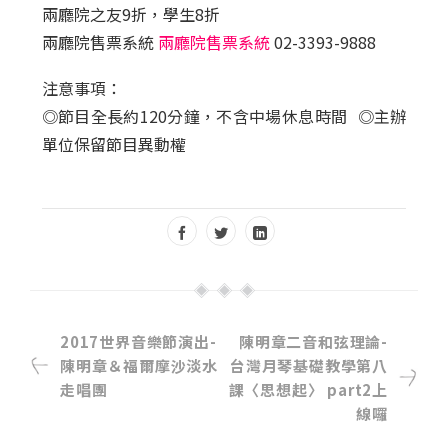
兩廳院之友9折，學生8折
兩廳院售票系統
兩廳院售票系統
02-3393-9888
注意事項：
◎節目全長約120分鐘，不含中場休息時間 ◎主辦
單位保留節目異動權
2017世界音樂節演出-
陳明章二音和弦理論-
陳明章＆福爾摩沙淡水
台灣月琴基礎教學第八
走唱團
課〈思想起〉 part2上
線囉