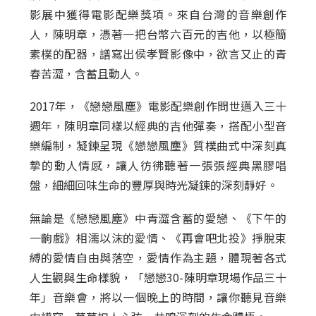
影展中獲得電影配樂獎項。來自台灣的音樂創作
人，陳明章，憑著一把台幣六百元的吉他，以極簡
素樸的配器，譜寫出侯孝賢影像中，欲言又止的青
春苦澀，含蓄且動人。
2017年，《戀戀風塵》電影配樂創作問世邁入三十
週年，陳明章同樣以經典的吉他彈奏，搭配小型音
樂編制，凝鍊呈現《戀戀風塵》質樸曲式中深刻真
摯的動人情感，讓人彷彿聽著一張張經典黑膠唱
盤，細細回味生命的豐厚與時光凝鍊的深刻靜好。
無論是《戀戀風塵》中青澀含蓄的愛戀、《下午的
一齣戲》相濡以沫的愛情、《再會吧北投》掙脫束
縛的愛情自由與落空，愛情作為主題，體現著各式
人生觀與生命樣貌，「戀戀30-陳明章現場作品三十
年」音樂會，將以一個晚上的時間，讓你聽見音樂