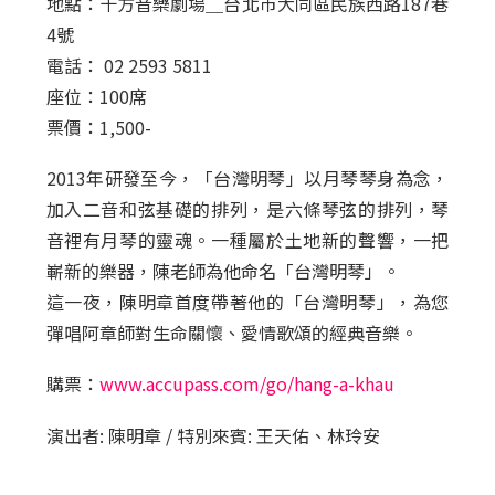
地點：十方音樂劇場＿台北市大同區民族西路187巷
4號
電話： 02 2593 5811
座位：100席
票價：1,500-
2013年研發至今，「台灣明琴」以月琴琴身為念，
加入二音和弦基礎的排列，是六條琴弦的排列，琴
音裡有月琴的靈魂。一種屬於土地新的聲響，一把
嶄新的樂器，陳老師為他命名「台灣明琴」。
這一夜，陳明章首度帶著他的「台灣明琴」，為您
彈唱阿章師對生命關懷、愛情歌頌的經典音樂。
購票：
www.accupass.com/go/hang-a-khau
演出者: 陳明章 / 特別來賓: 王天佑、林玲安