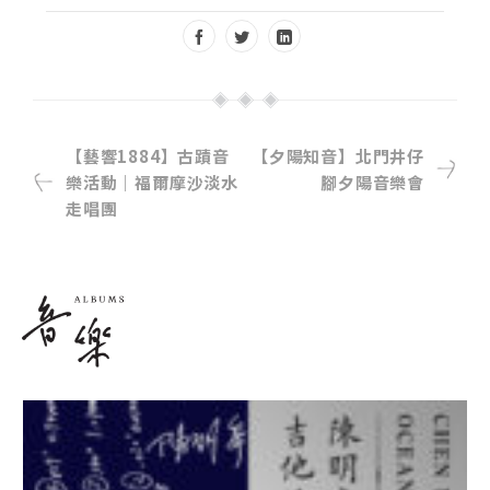
【藝響1884】古蹟音
【夕陽知音】北門井仔
樂活動｜福爾摩沙淡水
腳夕陽音樂會
走唱團