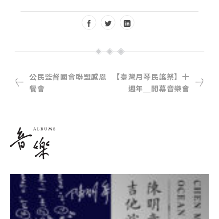
公民監督國會聯盟感恩
【臺灣月琴民謠祭】十
餐會
週年＿開幕音樂會