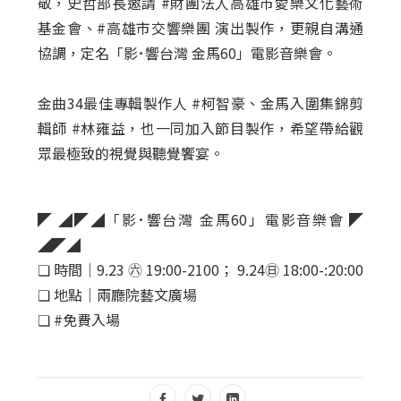
敬，史哲部長邀請 #財團法人高雄市愛樂文化藝術
基金會、#高雄市交響樂團 演出製作，更親自溝通
協調，定名「影･響台灣 金馬60」電影音樂會。
金曲34最佳專輯製作人 #柯智豪、金馬入圍集錦剪
輯師 #林雍益，也一同加入節目製作，希望帶給觀
眾最極致的視覺與聽覺饗宴。
◤ ◢◤◢「影･響台灣 金馬60」電影音樂會 ◤
◢◤◢
❏ 時間｜9.23 ㊅ 19:00-2100； 9.24㊐ 18:00-:20:00
❏ 地點｜兩廳院藝文廣場
❏ #免費入場