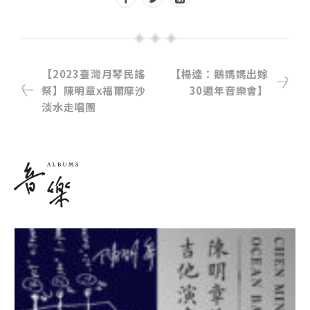
【2023臺灣月琴民謠
【楊逵：鵝媽媽出嫁
祭】陳明章x福爾摩沙
30週年音樂會】
淡水走唱團